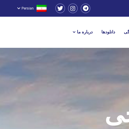
Persian
گی
دانلودها
درباره ما
جی