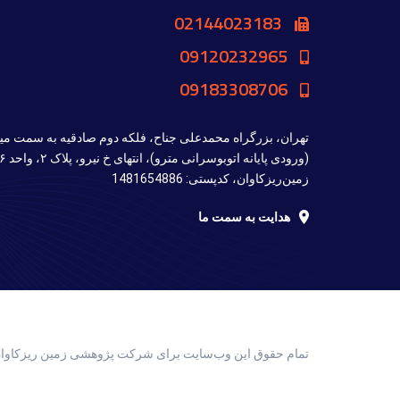
02144023183
09120232965
09183308706
تهران، بزرگراه محمدعلی جناح، فلکه دوم صادقیه به سمت مید
زمین‌ریزکاوان، کدپستی: 1481654886
هدایت به سمت ما
تمام حقوق اين وب‌سايت برای شرکت پژوهشی زمین ریزکاوا