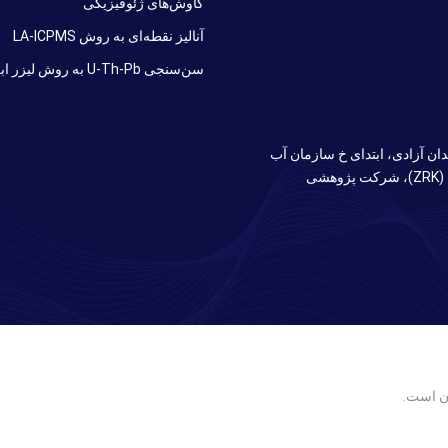
کاوش‌های ژئوفیزیکی
آنالیز نقطه‌ای به روش LA-ICPMS
سن‌سنجی U-Th-Pb به روش لیزر ابلیشن (Laser Ablation)
ان آزادی، ابتدای خ سازمان آب
(ورودی پایانه اتوبوسرانی مترو)، انتهای خ نیرو، پلاک ۲، واحد ۶ (ZRK)، شرکت پژوهشی
ن است.