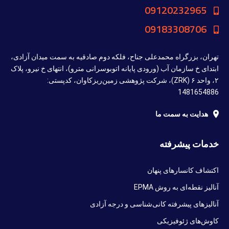
09120232965
09183308706
تهران، بزرگراه محمدعلی جناح، فلکه دوم صادقیه به سمت میدان آزادی،
ابتدای خ سازمان آب (ورودی پایانه اتوبوسرانی مترو)، انتهای خ نیرو، پلاک
۲، واحد ۶ (ZRK)، شرکت پژوهشی زمین‌ریزکاوان، کدپستی:
1481654886
هدایت به سمت ما
خدمات پیشرفته
اکتشاف کانسارهای پنهان
آنالیز نقطه‌ای به روش EPMA
آنالیزهای پیشرفته کانی‌شناسی و درجه آزادی
کاوش‌های ژئوفیزیکی