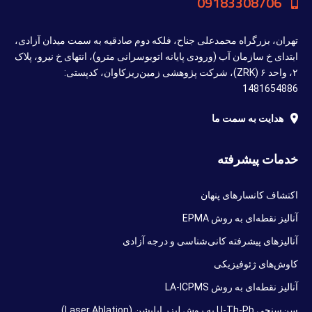
09183308706
تهران، بزرگراه محمدعلی جناح، فلکه دوم صادقیه به سمت میدان آزادی،
ابتدای خ سازمان آب (ورودی پایانه اتوبوسرانی مترو)، انتهای خ نیرو، پلاک
۲، واحد ۶ (ZRK)، شرکت پژوهشی زمین‌ریزکاوان، کدپستی:
1481654886
هدایت به سمت ما
خدمات پیشرفته
اکتشاف کانسارهای پنهان
آنالیز نقطه‌ای به روش EPMA
آنالیزهای پیشرفته کانی‌شناسی و درجه آزادی
کاوش‌های ژئوفیزیکی
آنالیز نقطه‌ای به روش LA-ICPMS
سن‌سنجی U-Th-Pb به روش لیزر ابلیشن (Laser Ablation)