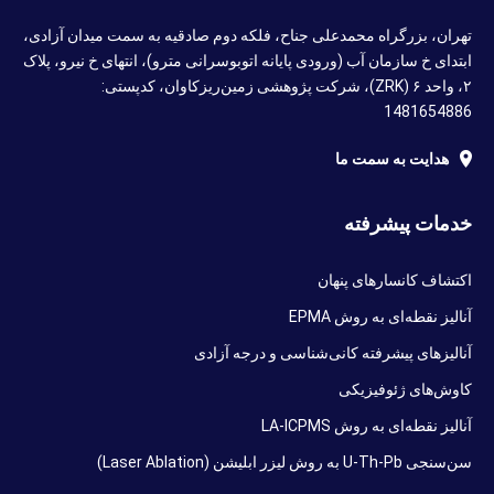
تهران، بزرگراه محمدعلی جناح، فلکه دوم صادقیه به سمت میدان آزادی،
ابتدای خ سازمان آب (ورودی پایانه اتوبوسرانی مترو)، انتهای خ نیرو، پلاک
۲، واحد ۶ (ZRK)، شرکت پژوهشی زمین‌ریزکاوان، کدپستی:
1481654886
هدایت به سمت ما
خدمات پیشرفته
اکتشاف کانسارهای پنهان
آنالیز نقطه‌ای به روش EPMA
آنالیزهای پیشرفته کانی‌شناسی و درجه آزادی
کاوش‌های ژئوفیزیکی
آنالیز نقطه‌ای به روش LA-ICPMS
سن‌سنجی U-Th-Pb به روش لیزر ابلیشن (Laser Ablation)