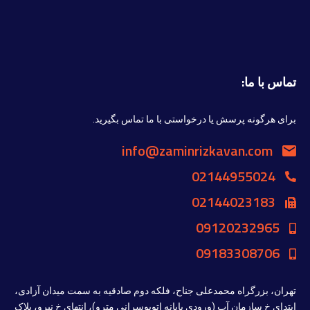
تماس با ما:
برای هرگونه پرسش یا درخواستی با ما تماس بگیرید.
info@zaminrizkavan.com
02144955024
02144023183
09120232965
09183308706
تهران، بزرگراه محمدعلی جناح، فلکه دوم صادقیه به سمت میدان آزادی،
ابتدای خ سازمان آب (ورودی پایانه اتوبوسرانی مترو)، انتهای خ نیرو، پلاک