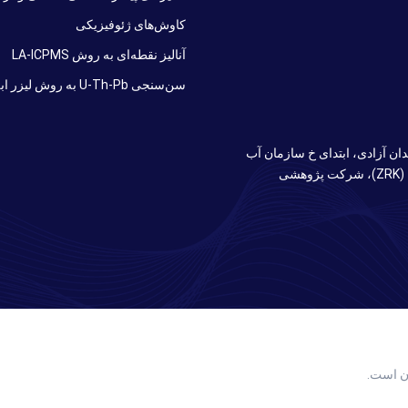
کاوش‌های ژئوفیزیکی
آنالیز نقطه‌ای به روش LA-ICPMS
سن‌سنجی U-Th-Pb به روش لیزر ابلیشن (Laser Ablation)
ان آزادی، ابتدای خ سازمان آب
(ورودی پایانه اتوبوسرانی مترو)، انتهای خ نیرو، پلاک ۲، واحد ۶ (ZRK)، شرکت پژوهشی
ن است.