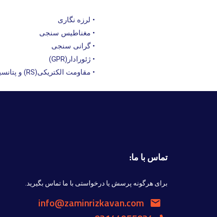
• لرزه نگاری
• مغناطیس سنجی
• گرانی سنجی
• ژئورادار(GPR)
• مقاومت الکتریکی(RS) و پتانسیل القایی(IP)
تماس با ما:
برای هرگونه پرسش یا درخواستی با ما تماس بگیرید.
info@zaminrizkavan.com