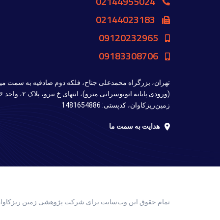
02144955024
02144023183
09120232965
09183308706
تهران، بزرگراه محمدعلی جناح، فلکه دوم صادقیه به سمت مید
زمین‌ریزکاوان، کدپستی: 1481654886
هدایت به سمت ما
تمام حقوق اين وب‌سايت برای شرکت پژوهشی زمین ریزکاوا