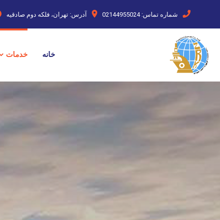
شماره تماس:
02144955024
آدرس:
تهران، فلکه دوم صادقیه
خانه
خدمات